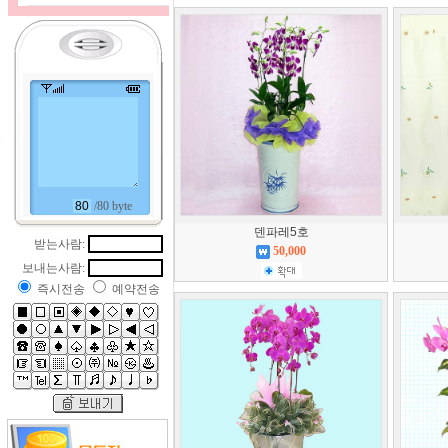
/80 byte
덴파레5호
받는사람:
50,000
보내는사람:
즉시전송
예약전송