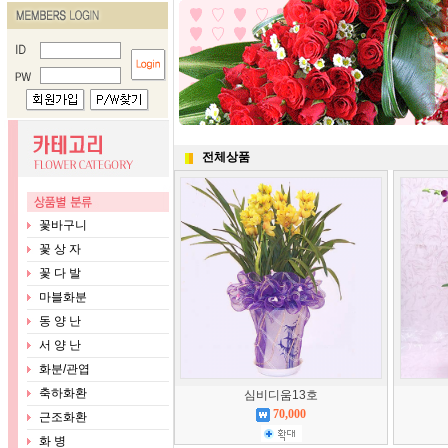
전체상품
꽃바구니
꽃 상 자
꽃 다 발
마블화분
동 양 난
서 양 난
화분/관엽
축하화환
심비디움13호
70,000
근조화환
화 병